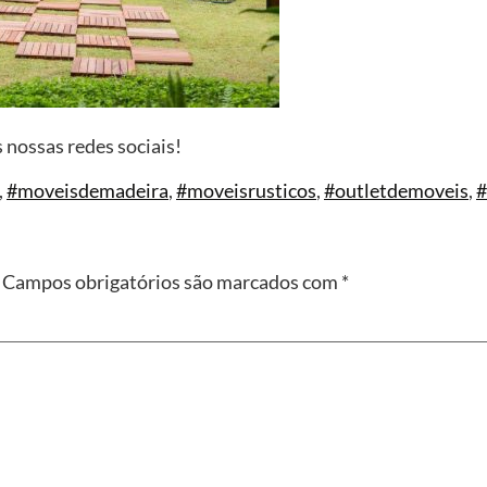
ossas redes sociais!
,
#moveisdemadeira
,
#moveisrusticos
,
#outletdemoveis
,
#
Campos obrigatórios são marcados com
*