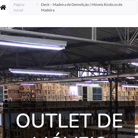
Página
/
Deck – Madeira de Demolição | Móveis Rústicos de
inicial
Madeira
OUTLET DE