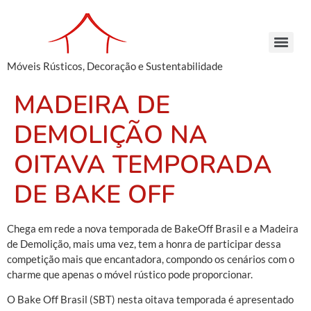
Móveis Rústicos, Decoração e Sustentabilidade
Arcaz Buffet – Madeira de Demolição | Móveis Rústicos – Venda e Locação
Armário Farmácia – Madeira de Demolição | Móveis Rústicos em São Paulo
Cachepots de Madeira – Madeira de Demolição | Móveis Rústicos para Decoração
Conjunto de Bancos – Madeira de Demolição | Móveis Rústicos de Madeira
Armário Farmácia – Madeira de Demolição | Móveis Rústicos em São Paulo
Cachepots de Madeira – Madeira de Demolição | Móveis Rústicos para Decoração
Cachepots de Madeira – Madeira de Demolição | Móveis Rústicos para Decoração
MADEIRA DE
DEMOLIÇÃO NA
OITAVA TEMPORADA
DE BAKE OFF
Chega em rede a nova temporada de BakeOff Brasil e a Madeira
de Demolição, mais uma vez, tem a honra de participar dessa
competição mais que encantadora, compondo os cenários com o
charme que apenas o móvel rústico pode proporcionar.
O Bake Off Brasil (SBT) nesta oitava temporada é apresentado