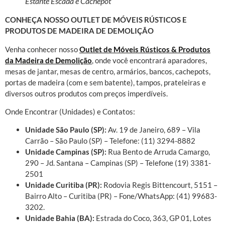
Estante Escada e Cachepot
CONHEÇA NOSSO OUTLET DE MÓVEIS RÚSTICOS E
PRODUTOS DE MADEIRA DE DEMOLIÇÃO
Venha conhecer nosso
Outlet de Móveis Rústicos & Produtos
da Madeira de Demolição
, onde você encontrará aparadores,
mesas de jantar, mesas de centro, armários, bancos, cachepots,
portas de madeira (com e sem batente), tampos, prateleiras e
diversos outros produtos com preços imperdíveis.
Onde Encontrar (Unidades) e Contatos:
Unidade São Paulo (SP):
Av. 19 de Janeiro, 689 – Vila
Carrão – São Paulo (SP) – Telefone: (11) 3294-8882
Unidade Campinas (SP):
Rua Bento de Arruda Camargo,
290 – Jd. Santana – Campinas (SP) – Telefone (19) 3381-
2501
Unidade Curitiba (PR):
Rodovia Regis Bittencourt, 5151 –
Bairro Alto – Curitiba (PR) – Fone/WhatsApp: (41) 99683-
3202.
Unidade Bahia (BA):
Estrada do Coco, 363, GP 01, Lotes