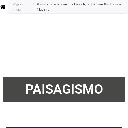
Página
/
Paisagismo – Madeira de Demolição | Móveis Rústicos de
inicial
Madeira
PAISAGISMO