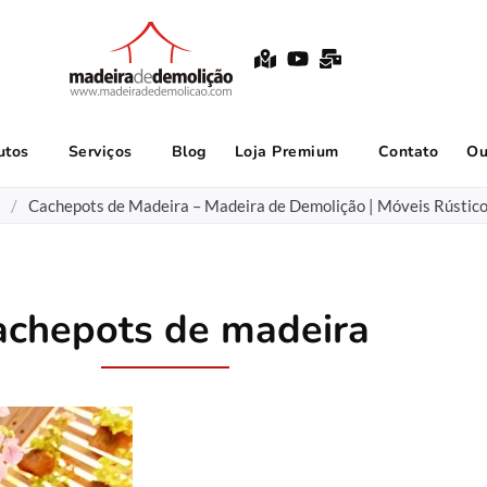
utos
Serviços
Blog
Loja Premium
Contato
Ou
/
Cachepots de Madeira – Madeira de Demolição | Móveis Rústic
achepots de madeira