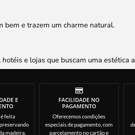
tem bem e trazem um charme natural.
, hotéis e lojas que buscam uma estética a
DADE E
FACILIDADE NO
ENTO
PAGAMENTO
é feita
Oferecemos condições
 preservando
especiais de pagamento, com
d
 da madeira.
parcelamento no cartão e