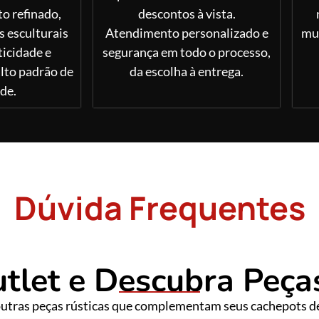
 refinado,
descontos à vista.
 esculturais
Atendimento personalizado e
mui
icidade e
segurança em todo o processo,
lto padrão de
da escolha à entrega.
de.
Dúvida Frequentes
utlet e Descubra Peças
outras peças rústicas que complementam seus cachepots d