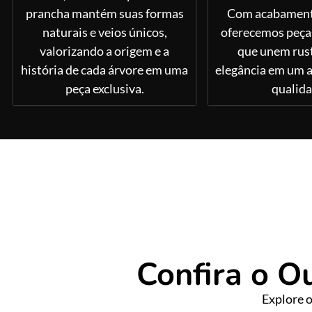
prancha mantém suas formas
Com acabamento
naturais e veios únicos,
oferecemos peças
valorizando a origem e a
que unem rust
história de cada árvore em uma
elegância em um a
peça exclusiva.
qualida
Confira o O
Explore 