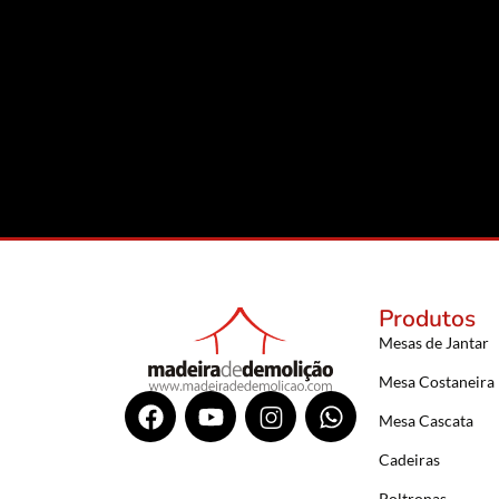
Produtos
Mesas de Jantar
Mesa Costaneira
Mesa Cascata
Cadeiras
Poltronas