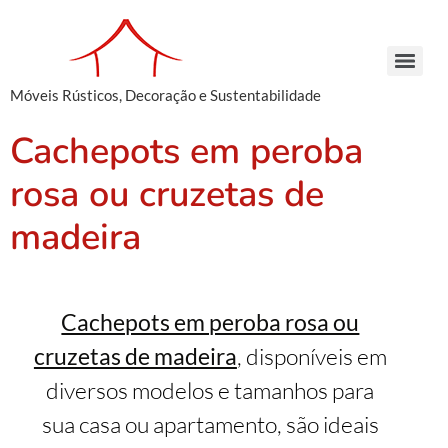
Móveis Rústicos, Decoração e Sustentabilidade
Arcaz Buffet – Madeira de Demolição | Móveis Rústicos – Venda e Locação
Armário Farmácia – Madeira de Demolição | Móveis Rústicos em São Paulo
Cachepots de Madeira – Madeira de Demolição | Móveis Rústicos para Decoração
Conjunto de Bancos – Madeira de Demolição | Móveis Rústicos de Madeira
Armário Farmácia – Madeira de Demolição | Móveis Rústicos em São Paulo
Cachepots de Madeira – Madeira de Demolição | Móveis Rústicos para Decoração
Cachepots de Madeira – Madeira de Demolição | Móveis Rústicos para Decoração
Cachepots em peroba
rosa ou cruzetas de
madeira
Cachepots em peroba rosa ou
cruzetas de madeira
, disponíveis em
diversos modelos e tamanhos para
sua casa ou apartamento, são ideais