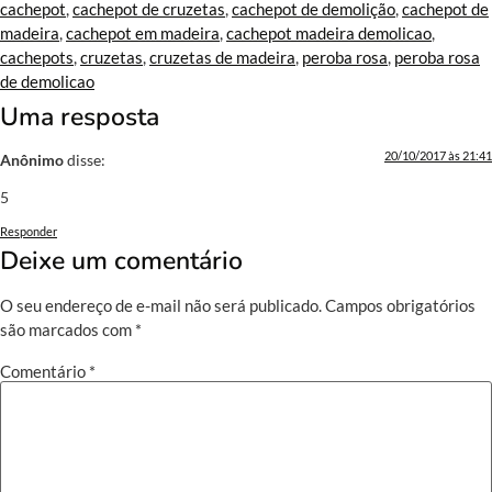
cachepot
,
cachepot de cruzetas
,
cachepot de demolição
,
cachepot de
madeira
,
cachepot em madeira
,
cachepot madeira demolicao
,
cachepots
,
cruzetas
,
cruzetas de madeira
,
peroba rosa
,
peroba rosa
de demolicao
Uma resposta
20/10/2017 às 21:41
Anônimo
disse:
5
Responder
Deixe um comentário
O seu endereço de e-mail não será publicado.
Campos obrigatórios
são marcados com
*
Comentário
*