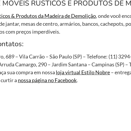
 MÓVEIS RÚSTICOS E PRODUTOS DE 
ticos & Produtos da Madeira de Demolição
, onde você enc
e jantar, mesas de centro, armários, bancos, cachepots, p
tos com preços imperdíveis.
ontatos:
ro, 689 – Vila Carrão – São Paulo (SP) – Telefone: (11) 329
rruda Camargo, 290 – Jardim Santana – Campinas (SP) – 
 faça sua compra em nossa
loja virtual Estilo Nobre
– entreg
 curtir a
nossa página no Facebook
.