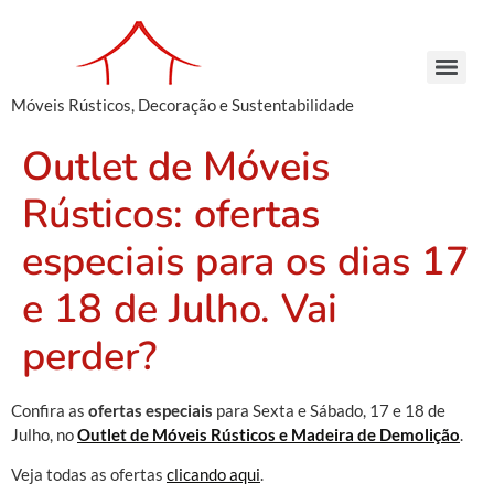
Móveis Rústicos, Decoração e Sustentabilidade
Arcaz Buffet – Madeira de Demolição | Móveis Rústicos – Venda e Locação
Armário Farmácia – Madeira de Demolição | Móveis Rústicos em São Paulo
Cachepots de Madeira – Madeira de Demolição | Móveis Rústicos para Decoração
Conjunto de Bancos – Madeira de Demolição | Móveis Rústicos de Madeira
Armário Farmácia – Madeira de Demolição | Móveis Rústicos em São Paulo
Cachepots de Madeira – Madeira de Demolição | Móveis Rústicos para Decoração
Cachepots de Madeira – Madeira de Demolição | Móveis Rústicos para Decoração
Outlet de Móveis
Rústicos: ofertas
especiais para os dias 17
e 18 de Julho. Vai
perder?
Confira as
ofertas especiais
para Sexta e Sábado, 17 e 18 de
Julho, no
Outlet de Móveis Rústicos e Madeira de Demolição
.
Veja todas as ofertas
clicando aqui
.