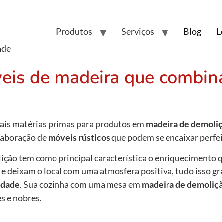
Produtos
Serviços
Blog
L
ade
veis de madeira que comb
pais matérias primas para produtos em
madeira de demoli
elaboração de
móveis rústicos
que podem se encaixar perfei
ição tem como principal característica o enriquecimento 
 e deixam o local com uma atmosfera positiva, tudo isso g
idade
. Sua cozinha com uma mesa em
madeira de demoliç
s e nobres.