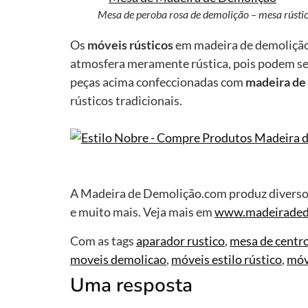
Mesa de peroba rosa de demolição – mesa rústic
Os
móveis rústicos
em madeira de demolição 
atmosfera meramente rústica, pois podem ser
peças acima confeccionadas com
madeira de
rústicos tradicionais.
A Madeira de Demolição.com produz diversos 
e muito mais. Veja mais em
www.madeiraded
Com as tags
aparador rustico
,
mesa de centro
moveis demolicao
,
móveis estilo rústico
,
móv
Uma resposta