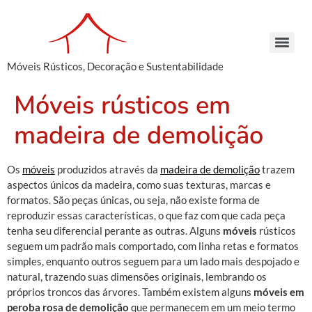
Móveis Rústicos, Decoração e Sustentabilidade
Arcaz Buffet – Madeira de Demolição | Móveis Rústicos – Venda e Locação
Armário Farmácia – Madeira de Demolição | Móveis Rústicos em São Paulo
Cachepots de Madeira – Madeira de Demolição | Móveis Rústicos para Decoração
Conjunto de Bancos – Madeira de Demolição | Móveis Rústicos de Madeira
Armário Farmácia – Madeira de Demolição | Móveis Rústicos em São Paulo
Cachepots de Madeira – Madeira de Demolição | Móveis Rústicos para Decoração
Cachepots de Madeira – Madeira de Demolição | Móveis Rústicos para Decoração
Móveis rústicos em
madeira de demolição
Os
móveis
produzidos através da
madeira de demolição
trazem
aspectos únicos da madeira, como suas texturas, marcas e
formatos. São peças únicas, ou seja, não existe forma de
reproduzir essas características, o que faz com que cada peça
tenha seu diferencial perante as outras. Alguns
móveis
rústicos
seguem um padrão mais comportado, com linha retas e formatos
simples, enquanto outros seguem para um lado mais despojado e
natural, trazendo suas dimensões originais, lembrando os
próprios troncos das árvores. Também existem alguns
móveis em
peroba rosa de demolição
que permanecem em um meio termo