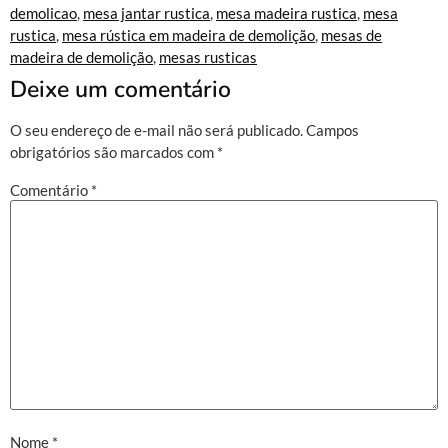
demolicao
,
mesa jantar rustica
,
mesa madeira rustica
,
mesa
rustica
,
mesa rústica em madeira de demolição
,
mesas de
madeira de demolição
,
mesas rusticas
Deixe um comentário
O seu endereço de e-mail não será publicado.
Campos
obrigatórios são marcados com
*
Comentário
*
Nome
*