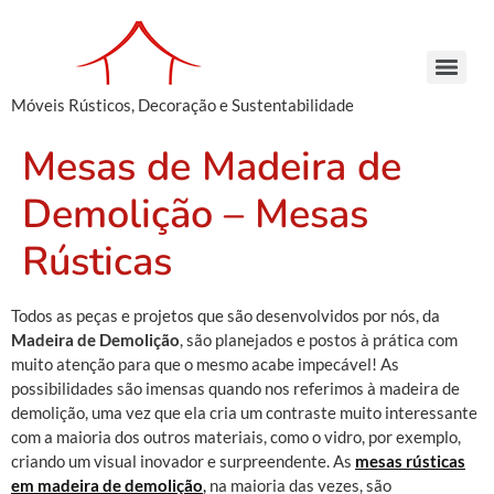
Móveis Rústicos, Decoração e Sustentabilidade
Arcaz Buffet – Madeira de Demolição | Móveis Rústicos – Venda e Locação
Armário Farmácia – Madeira de Demolição | Móveis Rústicos em São Paulo
Cachepots de Madeira – Madeira de Demolição | Móveis Rústicos para Decoração
Conjunto de Bancos – Madeira de Demolição | Móveis Rústicos de Madeira
Armário Farmácia – Madeira de Demolição | Móveis Rústicos em São Paulo
Cachepots de Madeira – Madeira de Demolição | Móveis Rústicos para Decoração
Cachepots de Madeira – Madeira de Demolição | Móveis Rústicos para Decoração
Mesas de Madeira de
Demolição – Mesas
Rústicas
Todos as peças e projetos que são desenvolvidos por nós, da
Madeira de Demolição
, são planejados e postos à prática com
muito atenção para que o mesmo acabe impecável! As
possibilidades são imensas quando nos referimos à madeira de
demolição, uma vez que ela cria um contraste muito interessante
com a maioria dos outros materiais, como o vidro, por exemplo,
criando um visual inovador e surpreendente. As
mesas rústicas
em madeira de demolição
,
na maioria das vezes, são