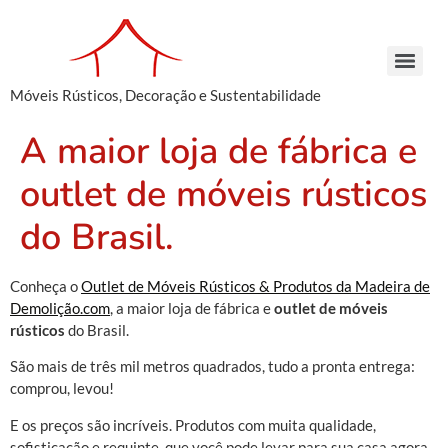
Móveis Rústicos, Decoração e Sustentabilidade
Arcaz Buffet – Madeira de Demolição | Móveis Rústicos – Venda e Locação
Armário Farmácia – Madeira de Demolição | Móveis Rústicos em São Paulo
Cachepots de Madeira – Madeira de Demolição | Móveis Rústicos para Decoração
Conjunto de Bancos – Madeira de Demolição | Móveis Rústicos de Madeira
Armário Farmácia – Madeira de Demolição | Móveis Rústicos em São Paulo
Cachepots de Madeira – Madeira de Demolição | Móveis Rústicos para Decoração
Cachepots de Madeira – Madeira de Demolição | Móveis Rústicos para Decoração
A maior loja de fábrica e
outlet de móveis rústicos
do Brasil.
Conheça o
Outlet de Móveis Rústicos & Produtos da Madeira de
Demolição.com
, a maior loja de fábrica e
outlet de móveis
rústicos
do Brasil.
São mais de três mil metros quadrados, tudo a pronta entrega:
comprou, levou!
E os preços são incríveis. Produtos com muita qualidade,
sofisticação e requinte, que você pode levar para sua casa agora.