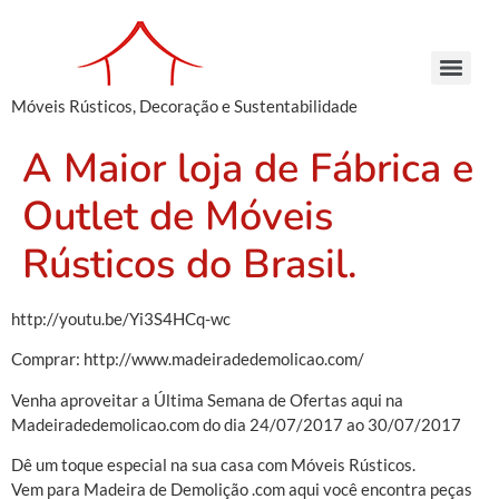
Móveis Rústicos, Decoração e Sustentabilidade
Arcaz Buffet – Madeira de Demolição | Móveis Rústicos – Venda e Locação
Armário Farmácia – Madeira de Demolição | Móveis Rústicos em São Paulo
Cachepots de Madeira – Madeira de Demolição | Móveis Rústicos para Decoração
Conjunto de Bancos – Madeira de Demolição | Móveis Rústicos de Madeira
Armário Farmácia – Madeira de Demolição | Móveis Rústicos em São Paulo
Cachepots de Madeira – Madeira de Demolição | Móveis Rústicos para Decoração
Cachepots de Madeira – Madeira de Demolição | Móveis Rústicos para Decoração
A Maior loja de Fábrica e
Outlet de Móveis
Rústicos do Brasil.
http://youtu.be/Yi3S4HCq-wc
Comprar: http://www.madeiradedemolicao.com/
Venha aproveitar a Última Semana de Ofertas aqui na
Madeiradedemolicao.com do dia 24/07/2017 ao 30/07/2017
Dê um toque especial na sua casa com Móveis Rústicos.
Vem para Madeira de Demolição .com aqui você encontra peças