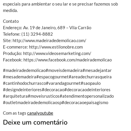
especiais para ambientar o seu lar e se precisar fazemos sob
medida.
Contato
Endereço: Av. 19 de Janeiro, 689 – Vila Carrão
Telefone: (11) 3294-8882
Site: http://www.madeiradedemolicao.com/
E-commerce: http://www.estilonobre.com
Produção: http://www.videosemarketing.com/
Facebook: https://www.facebook.com/madeirademolicao
#madeiradedemolicao#moveisdemadeira#mesadejantar
#mesademadeira#espacogourmet#areadechurrasqueira
#cantinhodochurrasco#varandagourmet#saopaulo
#designdeinteriores#decoracao#decoracaodeinteriores
#arquitetura#moveisrusticos#atendimentopersonalizado
#outletmadeiradedemolicaosp#decoracaoepaisagismo
Com as tags
canalyoutube
Deixe um comentário