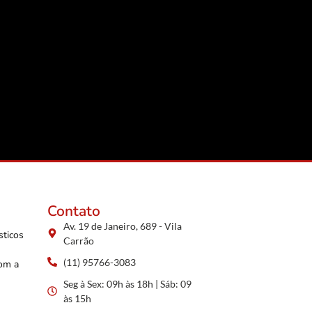
Contato
Av. 19 de Janeiro, 689 - Vila
sticos
Carrão
(11) 95766-3083
com a
Seg à Sex: 09h às 18h | Sáb: 09
às 15h