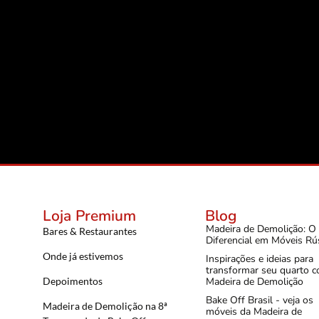
Loja Premium
Blog
Madeira de Demolição: O
Bares & Restaurantes
Diferencial em Móveis Rú
Onde já estivemos
Inspirações e ideias para
transformar seu quarto 
Depoimentos
Madeira de Demolição
Bake Off Brasil - veja os
Madeira de Demolição na 8ª
móveis da Madeira de