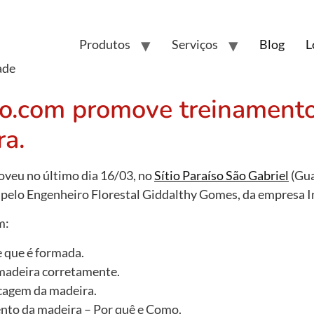
Produtos
Serviços
Blog
L
ade
o.com promove treinamento
ra.
veu no último dia 16/03, no
Sítio Paraíso São Gabriel
(Gua
 pelo Engenheiro Florestal Giddalthy Gomes, da empresa I
m:
 que é formada.
a madeira corretamente.
ecagem da madeira.
nto da madeira – Por quê e Como.