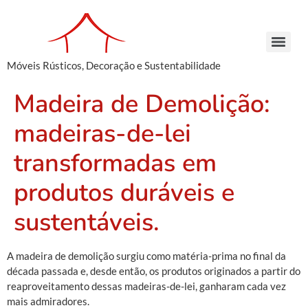
Móveis Rústicos, Decoração e Sustentabilidade
Arcaz Buffet – Madeira de Demolição | Móveis Rústicos – Venda e Locação
Armário Farmácia – Madeira de Demolição | Móveis Rústicos em São Paulo
Cachepots de Madeira – Madeira de Demolição | Móveis Rústicos para Decoração
Conjunto de Bancos – Madeira de Demolição | Móveis Rústicos de Madeira
Armário Farmácia – Madeira de Demolição | Móveis Rústicos em São Paulo
Cachepots de Madeira – Madeira de Demolição | Móveis Rústicos para Decoração
Cachepots de Madeira – Madeira de Demolição | Móveis Rústicos para Decoração
Madeira de Demolição:
madeiras-de-lei
transformadas em
produtos duráveis e
sustentáveis.
A madeira de demolição surgiu como matéria-prima no final da
década passada e, desde então, os produtos originados a partir do
reaproveitamento dessas madeiras-de-lei, ganharam cada vez
mais admiradores.