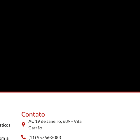
Contato
Av. 19 de Janeiro, 689 - Vila
sticos
Carrão
(11) 95766-3083
com a