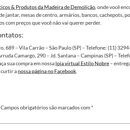
ticos & Produtos da Madeira de Demolição
, onde você en
e jantar, mesas de centro, armários, bancos, cachepots, p
os com preços que você não vai querer perder.
ontatos:
ro, 689 – Vila Carrão – São Paulo (SP) – Telefone: (11) 329
rruda Camargo, 290 – Jd. Santana – Campinas (SP) – Tele
 faça sua compra em nossa
loja virtual Estilo Nobre
– entreg
 curtir a
nossa página no Facebook
.
Campos obrigatórios são marcados com
*