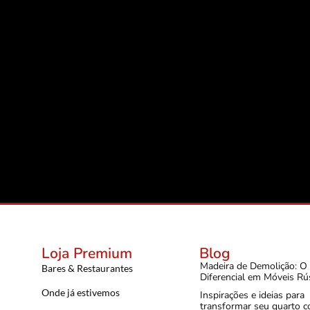
Loja Premium
Blog
Madeira de Demolição: O
Bares & Restaurantes
Diferencial em Móveis Rú
Onde já estivemos
Inspirações e ideias para
transformar seu quarto 