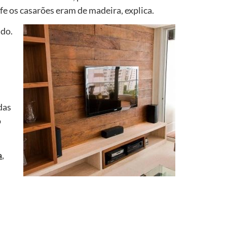
fe os casarões eram de madeira, explica.
ado.
das
o
a
,