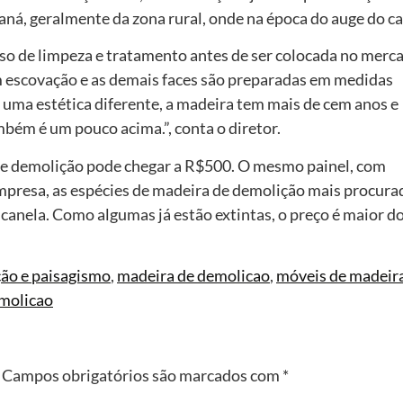
aná, geralmente da zona rural, onde na época do auge do ca
o de limpeza e tratamento antes de ser colocada no merc
m escovação e as demais faces são preparadas em medidas
É uma estética diferente, a madeira tem mais de cem anos e
mbém é um pouco acima.”, conta o diretor.
de demolição pode chegar a R$500. O mesmo painel, com
mpresa, as espécies de madeira de demolição mais procura
e canela. Como algumas já estão extintas, o preço é maior d
ão e paisagismo
,
madeira de demolicao
,
móveis de madeir
emolicao
Campos obrigatórios são marcados com
*