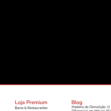
Loja Premium
Blog
Madeira de Demolição: O
Bares & Restaurantes
Diferencial em Móveis Rú