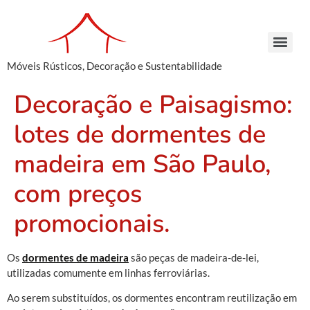
Móveis Rústicos, Decoração e Sustentabilidade
Arcaz Buffet – Madeira de Demolição | Móveis Rústicos – Venda e Locação
Armário Farmácia – Madeira de Demolição | Móveis Rústicos em São Paulo
Cachepots de Madeira – Madeira de Demolição | Móveis Rústicos para Decoração
Conjunto de Bancos – Madeira de Demolição | Móveis Rústicos de Madeira
Armário Farmácia – Madeira de Demolição | Móveis Rústicos em São Paulo
Cachepots de Madeira – Madeira de Demolição | Móveis Rústicos para Decoração
Cachepots de Madeira – Madeira de Demolição | Móveis Rústicos para Decoração
Decoração e Paisagismo:
lotes de dormentes de
madeira em São Paulo,
com preços
promocionais.
Os
dormentes de madeira
são peças de madeira-de-lei,
utilizadas comumente em linhas ferroviárias.
Ao serem substituídos, os dormentes encontram reutilização em