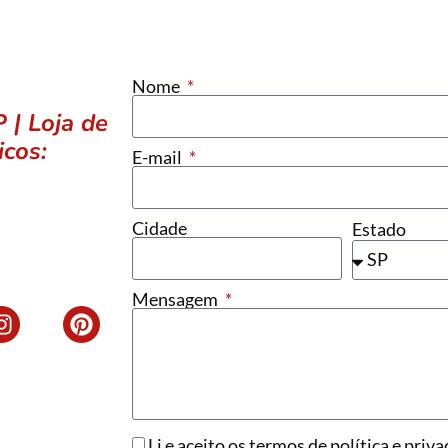
Nome
| Loja de
icos:
E-mail
Cidade
Estado
Mensagem
Li e aceito os termos de política e priva