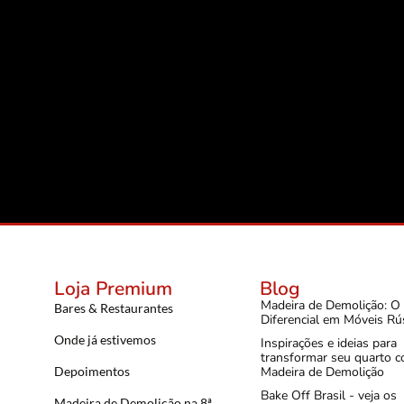
Loja Premium
Blog
Madeira de Demolição: O
Bares & Restaurantes
Diferencial em Móveis Rú
Onde já estivemos
Inspirações e ideias para
transformar seu quarto 
Depoimentos
Madeira de Demolição
Bake Off Brasil - veja os
Madeira de Demolição na 8ª