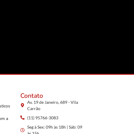
Contato
Av. 19 de Janeiro, 689 - Vila
sticos
Carrão
(11) 95766-3083
com a
Seg à Sex: 09h às 18h | Sáb: 09
às 15h