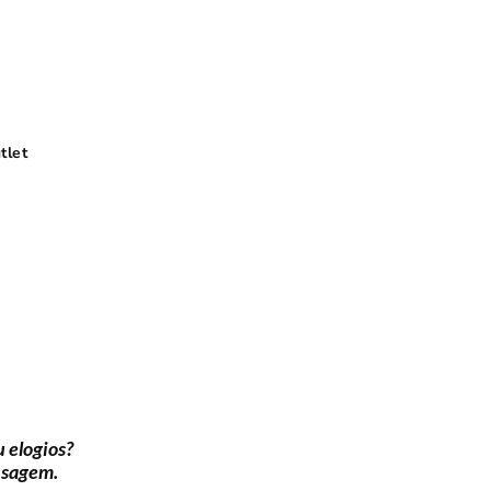
tlet
 elogios?
nsagem.