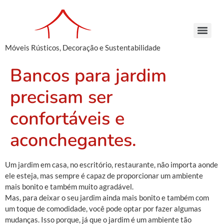
Móveis Rústicos, Decoração e Sustentabilidade
Arcaz Buffet – Madeira de Demolição | Móveis Rústicos – Venda e Locação
Armário Farmácia – Madeira de Demolição | Móveis Rústicos em São Paulo
Cachepots de Madeira – Madeira de Demolição | Móveis Rústicos para Decoração
Conjunto de Bancos – Madeira de Demolição | Móveis Rústicos de Madeira
Armário Farmácia – Madeira de Demolição | Móveis Rústicos em São Paulo
Cachepots de Madeira – Madeira de Demolição | Móveis Rústicos para Decoração
Cachepots de Madeira – Madeira de Demolição | Móveis Rústicos para Decoração
Bancos para jardim
precisam ser
confortáveis e
aconchegantes.
Um jardim em casa, no escritório, restaurante, não importa aonde
ele esteja, mas sempre é capaz de proporcionar um ambiente
mais bonito e também muito agradável.
Mas, para deixar o seu jardim ainda mais bonito e também com
um toque de comodidade, você pode optar por fazer algumas
mudanças. Isso porque, já que o jardim é um ambiente tão