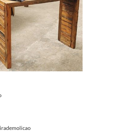
o
irademolicao