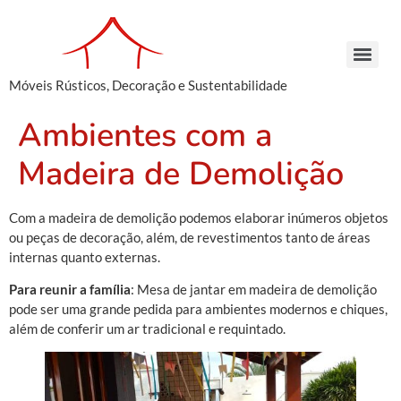
Móveis Rústicos, Decoração e Sustentabilidade
Arcaz Buffet – Madeira de Demolição | Móveis Rústicos – Venda e Locação
Armário Farmácia – Madeira de Demolição | Móveis Rústicos em São Paulo
Cachepots de Madeira – Madeira de Demolição | Móveis Rústicos para Decoração
Conjunto de Bancos – Madeira de Demolição | Móveis Rústicos de Madeira
Armário Farmácia – Madeira de Demolição | Móveis Rústicos em São Paulo
Cachepots de Madeira – Madeira de Demolição | Móveis Rústicos para Decoração
Cachepots de Madeira – Madeira de Demolição | Móveis Rústicos para Decoração
Ambientes com a
Madeira de Demolição
Com a madeira de demolição podemos elaborar inúmeros objetos
ou peças de decoração, além, de revestimentos tanto de áreas
internas quanto externas.
Para reunir a família
: Mesa de jantar em madeira de demolição
pode ser uma grande pedida para ambientes modernos e chiques,
além de conferir um ar tradicional e requintado.