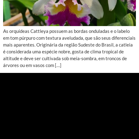
As orquídeas Cattleya possuem as bordas onduladas e o labelo
em tom púrpuro com textura aveludada, que são seus diferenciais
mais aparentes. Originária da região Sudeste do Brasil, a catleia
é considerada uma espécie nobre, gosta de clima tropical de
altitude e deve ser cultivada sob meia-sombra, em troncos de
árvores ou em vasos com […]