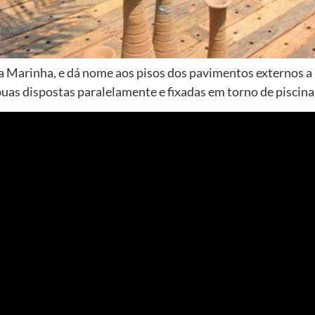
a Marinha, e dá nome aos pisos dos pavimentos externos a 
as dispostas paralelamente e fixadas em torno de piscina