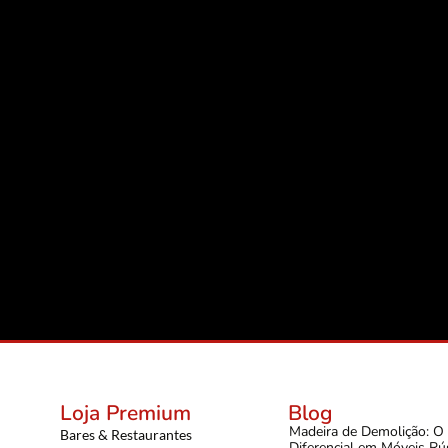
Loja Premium
Blog
Madeira de Demolição: O
Bares & Restaurantes
Diferencial em Móveis Rú