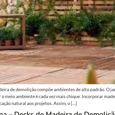
ira de demolição compõe ambientes de alto padrão. O jardi
r o meio ambiente é cada vez mais chique. Incorporar made
ação natural aos projetos. Assim, o […]
ina – Decks de Madeira de Demoliç