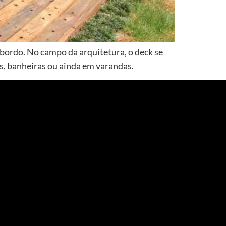
bordo. No campo da arquitetura, o deck se
s, banheiras ou ainda em varandas.