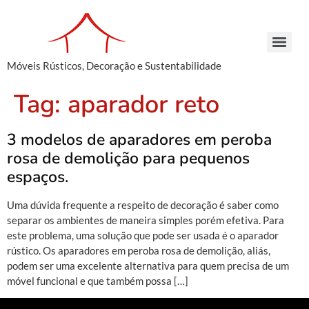
Móveis Rústicos, Decoração e Sustentabilidade
Arcaz Buffet – Madeira de Demolição | Móveis Rústicos – Venda e Locação
Armário Farmácia – Madeira de Demolição | Móveis Rústicos em São Paulo
Cachepots de Madeira – Madeira de Demolição | Móveis Rústicos para Decoração
Conjunto de Bancos – Madeira de Demolição | Móveis Rústicos de Madeira
Armário Farmácia – Madeira de Demolição | Móveis Rústicos em São Paulo
Cachepots de Madeira – Madeira de Demolição | Móveis Rústicos para Decoração
Cachepots de Madeira – Madeira de Demolição | Móveis Rústicos para Decoração
Tag:
aparador reto
3 modelos de aparadores em peroba
rosa de demolição para pequenos
espaços.
Uma dúvida frequente a respeito de decoração é saber como
separar os ambientes de maneira simples porém efetiva. Para
este problema, uma solução que pode ser usada é o aparador
rústico. Os aparadores em peroba rosa de demolição, aliás,
podem ser uma excelente alternativa para quem precisa de um
móvel funcional e que também possa […]